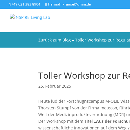
+49 621 383 8904
hannah.krause@umm.de
Zurück zum Blog
– Toller Workshop zur Regulat
Toller Workshop zur R
25. Februar 2025
Heute lud der Forschugnscampus M²OLIE Wisse
Thorsten Stumpf von der Firma metecon, führt
Welt der Medizinprodukteverordnung (MDR) un
Der Workshop mit dem Titel
„Aus der Forschu
wissenschaftliche Innovationen auf dem Weg z