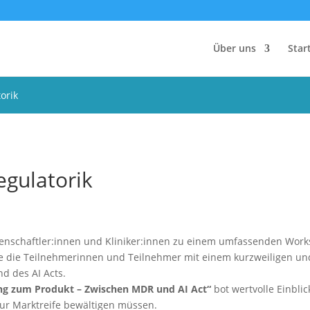
Über uns
Star
orik
egulatorik
nschaftler:innen und Kliniker:innen zu einem umfassenden Works
e die Teilnehmerinnen und Teilnehmer mit einem kurzweiligen un
d des AI Acts.
ng zum Produkt – Zwischen MDR und AI Act“
bot wertvolle Einblic
ur Marktreife bewältigen müssen.