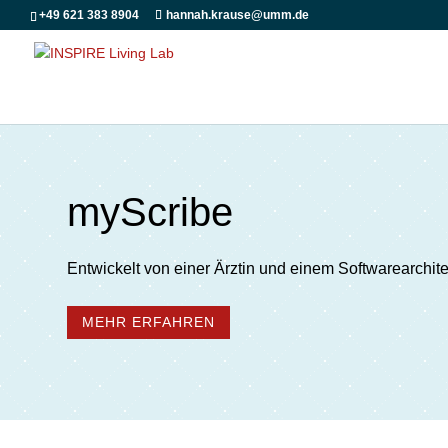
+49 621 383 8904
hannah.krause@umm.de
myScribe
Entwickelt von einer Ärztin und einem Softwarearchit
MEHR ERFAHREN